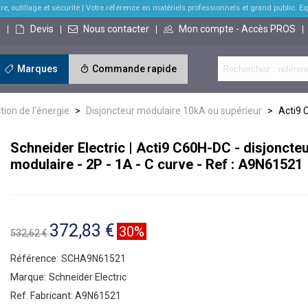
re, outillage et sécurité
| Votre référence en matériels professionnels et grand public. Equi
s
Devis
Nous contacter
Mon compte - Accès PROS
Marques
Commande rapide
tion de l'énergie
>
Disjoncteur modulaire 10kA ou supérieur
>
Acti9 
Schneider Electric | Acti9 C60H-DC - disjoncte
modulaire - 2P - 1A - C curve - Ref : A9N61521
372,83 €
30%
532,62 €
Référence:
SCHA9N61521
Marque:
Schneider Electric
Ref. Fabricant:
A9N61521