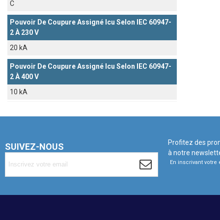
C
Pouvoir De Coupure Assigné Icu Selon IEC 60947-
2 À 230 V
20 kA
Pouvoir De Coupure Assigné Icu Selon IEC 60947-
2 À 400 V
10 kA
Profitez des pro
SUIVEZ-NOUS
à notre newslett
En inscrivant votr