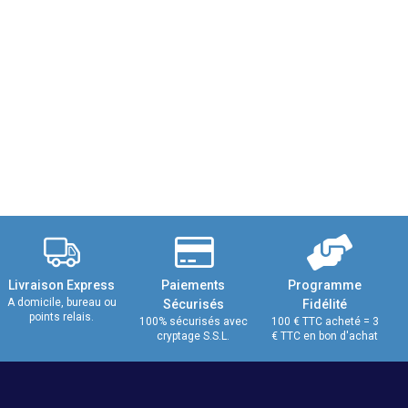
Livraison Express
Paiements
Programme
A domicile, bureau ou
Sécurisés
Fidélité
points relais.
100% sécurisés avec
100 € TTC acheté = 3
cryptage S.S.L.
€ TTC en bon d'achat