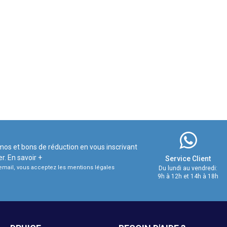
mos et bons de réduction en vous inscrivant
er.
En savoir +
Service Client
e email, vous acceptez les mentions légales
Du lundi au vendredi:
9h à 12h et 14h à 18h