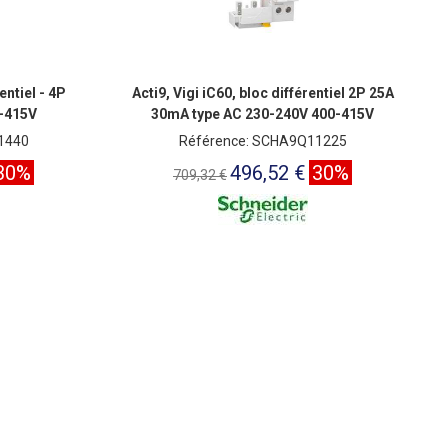
entiel - 4P
Acti9, Vigi iC60, bloc différentiel 2P 25A
-415V
30mA type AC 230-240V 400-415V
1440
Référence: SCHA9Q11225
30%
496,52 €
30%
709,32 €