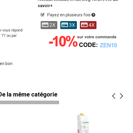
savoir+
Payez en plusieurs fois
2X
3X
4X
er vous répond
 77 ou par
 en bon
 De la même catégorie