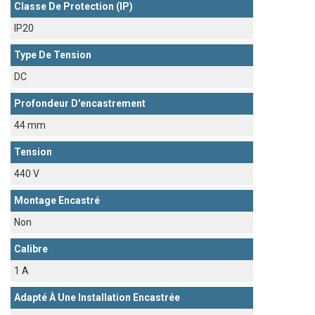
Classe De Protection (IP)
IP20
Type De Tension
DC
Profondeur D'encastrement
44 mm
Tension
440 V
Montage Encastré
Non
Calibre
1 A
Adapté À Une Installation Encastrée