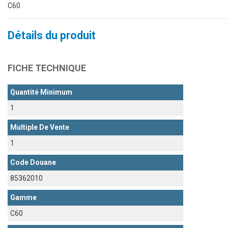
C60
Détails du produit
FICHE TECHNIQUE
Quantité Minimum
1
Multiple De Vente
1
Code Douane
85362010
Gamme
C60