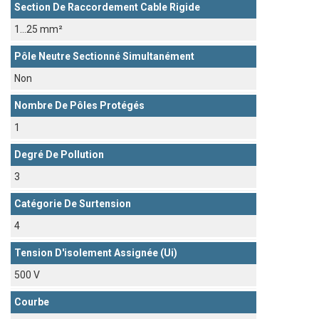
Section De Raccordement Cable Rigide
1...25 mm²
Pôle Neutre Sectionné Simultanément
Non
Nombre De Pôles Protégés
1
Degré De Pollution
3
Catégorie De Surtension
4
Tension D'isolement Assignée (Ui)
500 V
Courbe