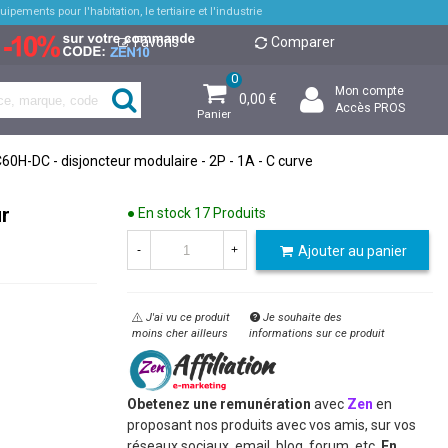
pements pour l'habitation, le tertiaire et l'industrie
Favoris
Comparer
0
Mon compte
0,00 €
Accès PROS
Panier
C60H-DC - disjoncteur modulaire - 2P - 1A - C curve
ur
● En stock
17 Produits
Ajouter au panier
-
+
J'ai vu ce produit
Je souhaite des
moins cher ailleurs
informations sur ce produit
Obetenez une remunération
avec
Zen
en
proposant nos produits avec vos amis, sur vos
réseaux sociaux, email, blog, forum, etc.
En