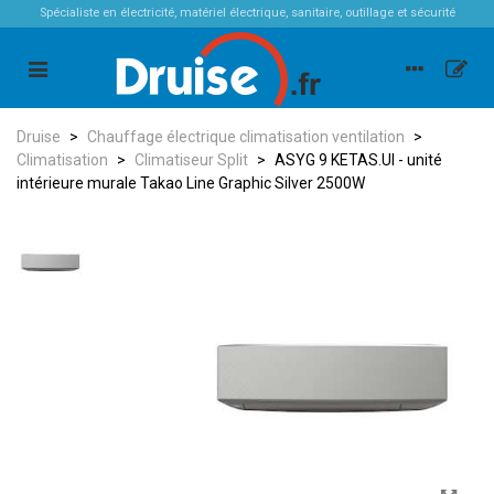
Spécialiste en électricité, matériel électrique, sanitaire, outillage et sécurité
Druise
>
Chauffage électrique climatisation ventilation
>
Climatisation
>
Climatiseur Split
>
ASYG 9 KETAS.UI - unité
intérieure murale Takao Line Graphic Silver 2500W