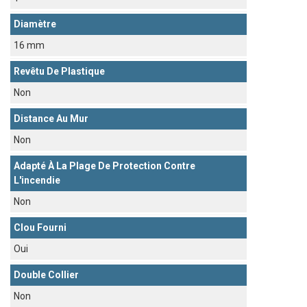
Diamètre
16 mm
Revêtu De Plastique
Non
Distance Au Mur
Non
Adapté À La Plage De Protection Contre
L'incendie
Non
Clou Fourni
Oui
Double Collier
Non