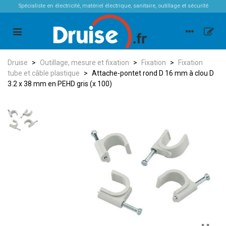
Spécialiste en électricité, matériel électrique, sanitaire, outillage et sécurité
Druise
>
Outillage, mesure et fixation
>
Fixation
>
Fixation
tube et câble plastique
>
Attache-pontet rond D 16 mm à clou D
3.2 x 38 mm en PEHD gris (x 100)