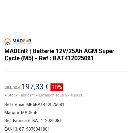
MADEnR | Batterie 12V/25Ah AGM Super
Cycle (M5) - Ref : BAT412025081
197,33 €
30%
281,90 €
● Stock Fabricant ● Livraison sous 5 -10 jours
Référence:
MP6BAT412025081
Marque:
MADEnR
Ref. Fabricant:
BAT412025081
EAN13:
8719076041801