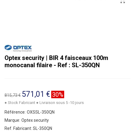
Optex security | BIR 4 faisceaux 100m
monocanal filaire - Ref : SL-350QN
571,01 €
30%
815,73 €
● Stock Fabricant ● Livraison sous 5 -10 jours
Référence:
OXSSL-350QN
Marque:
Optex security
Ref. Fabricant:
SL-350QN