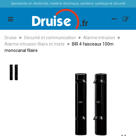
Spécialiste en électricité, matériel électrique, sanitaire, outillage et sécurité
Druise
>
Sécurité et communication
>
Alarme intrusion
>
Alarme intrusion filaire et mixte
>
BIR 4 faisceaux 100m
monocanal filaire