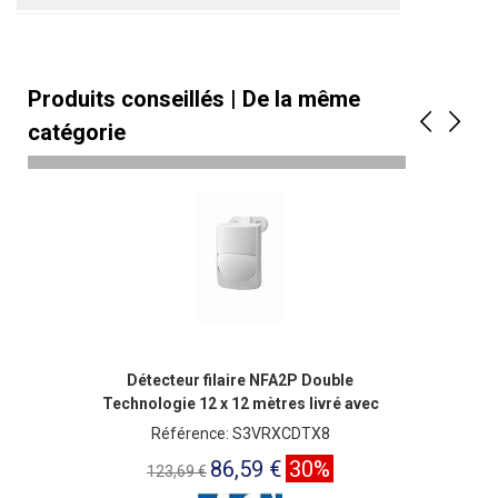
Produits conseillés | De la même
catégorie
Détecteur filaire NFA2P Double
Technologie 12 x 12 mètres livré avec
rotule
Référence: S3VRXCDTX8
86,59 €
30%
123,69 €