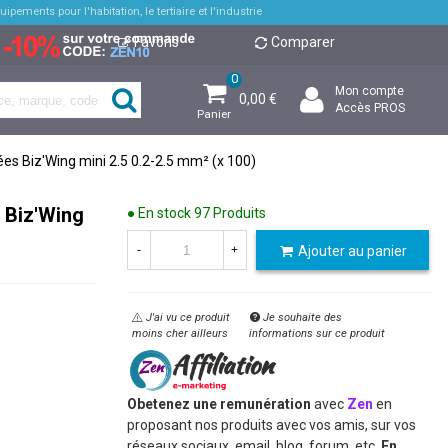
pements pour l'habitation, le tertiaire et l'industrie
Favoris
Comparer
0
Mon compte
0,00 €
Accès PROS
Panier
ées Biz'Wing mini 2.5 0.2-2.5 mm² (x 100)
s Biz'Wing
● En stock
97 Produits
Ajouter au panier
-
+
J'ai vu ce produit
Je souhaite des
moins cher ailleurs
informations sur ce produit
Obetenez une remunération
avec
Zen
en
proposant nos produits avec vos amis, sur vos
réseaux sociaux, email, blog, forum, etc.
En