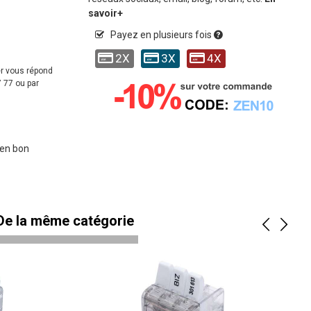
savoir+
Payez en plusieurs fois
2X
3X
4X
er vous répond
 77 ou par
 en bon
 De la même catégorie