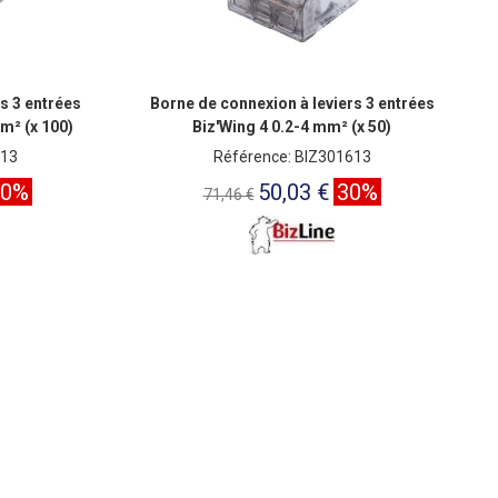
s 3 entrées
Borne de connexion à leviers 3 entrées
mm² (x 100)
Biz'Wing 4 0.2-4 mm² (x 50)
613
Référence: BIZ301613
30%
50,03 €
30%
71,46 €