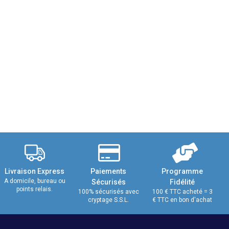
Livraison Express
Paiements
Programme
A domicile, bureau ou
Sécurisés
Fidélité
points relais.
100% sécurisés avec
100 € TTC acheté = 3
cryptage S.S.L.
€ TTC en bon d'achat