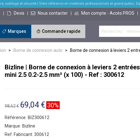
re, outillage et sécurité
| Votre référence en matériels professionnels et grand public. Equi
s
Devis
Nous contacter
Mon compte - Accès PROS
Marques
Commande rapide
ion
>
Borne de connexion auto
>
Borne de connexion à leviers 2 entr
Bizline | Borne de connexion à leviers 2 entrée
mini 2.5 0.2-2.5 mm² (x 100) - Ref : 300612
69,04 €
30%
98,62 €
Référence:
BIZ300612
Marque:
Bizline
Ref. Fabricant:
300612