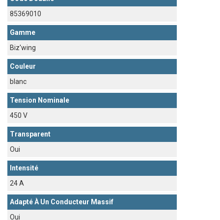
85369010
Gamme
Biz'wing
Couleur
blanc
Tension Nominale
450 V
Transparent
Oui
Intensité
24 A
Adapté À Un Conducteur Massif
Oui