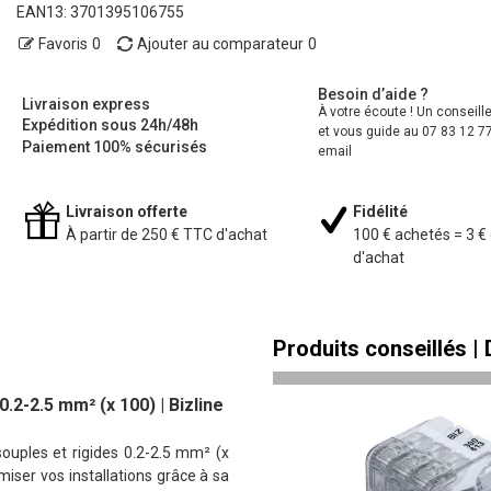
EAN13:
3701395106755
Favoris
0
Ajouter au comparateur
0
Besoin d’aide ?
Livraison express
À votre écoute ! Un conseill
Expédition sous 24h/48h
et vous guide au 07 83 12 77
Paiement 100% sécurisés
email
Livraison offerte
Fidélité
À partir de 250 € TTC d'achat
100 € achetés = 3 €
d'achat
Produits conseillés |
.2-2.5 mm² (x 100) | Bizline
souples et rigides 0.2-2.5 mm² (x
miser vos installations grâce à sa