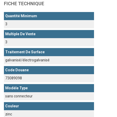
FICHE TECHNIQUE
Quantité Minimum
3
Multiple De Vente
3
Traitement De Surface
galvanisé/électrogalvanisé
Code Douane
73089098
Modèle Type
sans connecteur
Couleur
zinc