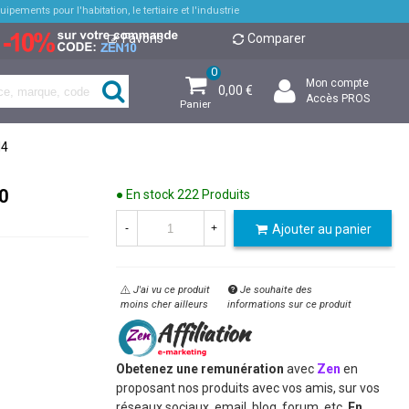
pements pour l'habitation, le tertiaire et l'industrie
Favoris
Comparer
0
Mon compte
0,00 €
Accès PROS
Panier
H4
0
● En stock
222 Produits
Ajouter au panier
-
+
J'ai vu ce produit
Je souhaite des
moins cher ailleurs
informations sur ce produit
Obetenez une remunération
avec
Zen
en
proposant nos produits avec vos amis, sur vos
réseaux sociaux, email, blog, forum, etc.
En