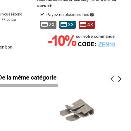
savoir+
er vous répond
Payez en plusieurs fois
 77 ou par
2X
3X
4X
 en bon
 De la même catégorie