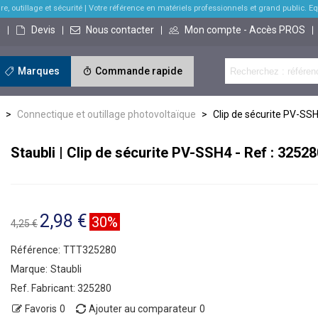
re, outillage et sécurité
| Votre référence en matériels professionnels et grand public. Equi
s
Devis
Nous contacter
Mon compte - Accès PROS
Marques
Commande rapide
>
Connectique et outillage photovoltaïque
>
Clip de sécurite PV-SS
Staubli | Clip de sécurite PV-SSH4 - Ref : 32528
2,98 €
30%
4,25 €
Référence:
TTT325280
Marque:
Staubli
Ref. Fabricant:
325280
Favoris
0
Ajouter au comparateur
0