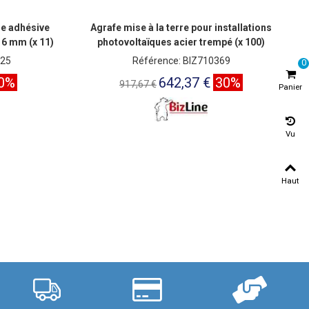
ue adhésive
Agrafe mise à la terre pour installations
16 mm (x 11)
photovoltaïques acier trempé (x 100)
725
Référence: BIZ710369
0
0%
642,37 €
30%
917,67 €
Panier
Vu
Haut