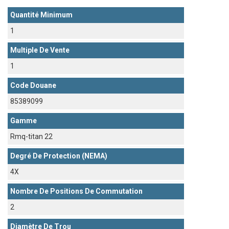
Quantité Minimum
1
Multiple De Vente
1
Code Douane
85389099
Gamme
Rmq-titan 22
Degré De Protection (NEMA)
4X
Nombre De Positions De Commutation
2
Diamètre De Trou