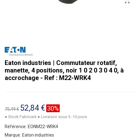
Eaton industries | Commutateur rotatif,
manette, 4 positions, noir 1 0 2 0 3 0 4 0, à
accrochage - Ref : M22-WRK4
52,84 €
30%
75,49 €
● Stock Fabricant ● Livraison sous 5 -10 jours
Référence:
EONM22-WRK4
Marque:
Eaton industries