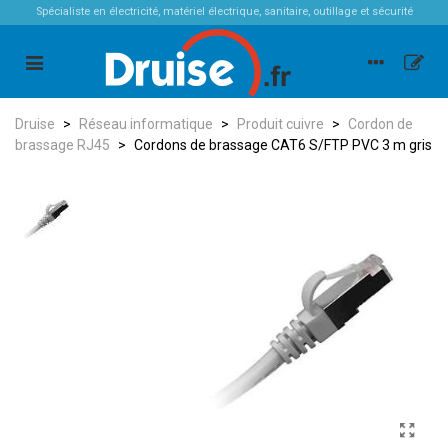
Spécialiste en électricité, matériel électrique, sanitaire, outillage et sécurité
Druise
>
Réseau informatique
>
Produit cuivre
>
Cordon de
brassage RJ45
>
Cordons de brassage CAT6 S/FTP PVC 3 m gris