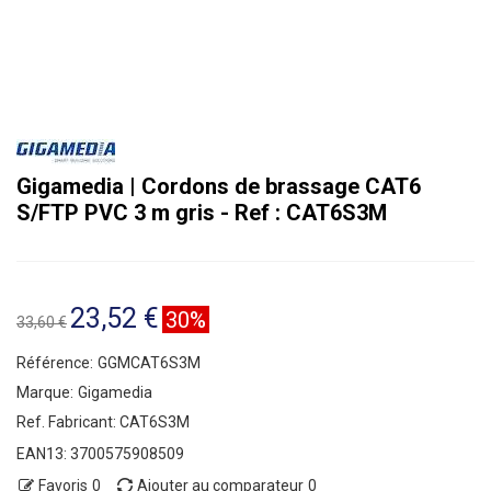
Gigamedia | Cordons de brassage CAT6
S/FTP PVC 3 m gris - Ref : CAT6S3M
23,52 €
30%
33,60 €
Référence:
GGMCAT6S3M
Marque:
Gigamedia
Ref. Fabricant:
CAT6S3M
EAN13:
3700575908509
Favoris
0
Ajouter au comparateur
0