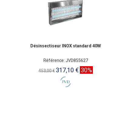
Désinsectiseur INOX standard 40W
Référence: JVD855627
317,10 €
30%
453,00 €