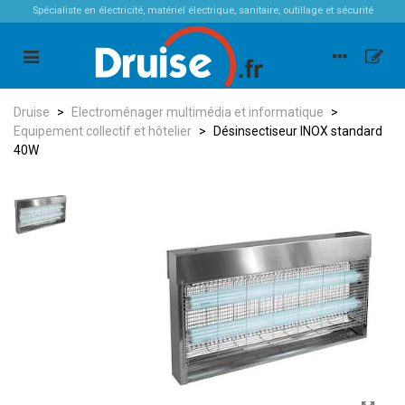
Spécialiste en électricité, matériel électrique, sanitaire, outillage et sécurité
Druise
>
Electroménager multimédia et informatique
>
Equipement collectif et hôtelier
>
Désinsectiseur INOX standard
40W