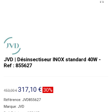
JVD | Désinsectiseur INOX standard 40W -
Ref : 855627
317,10 €
30%
453,00 €
Référence:
JVD855627
Marque:
JVD