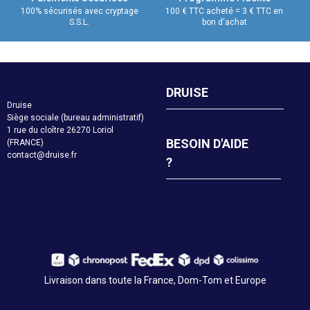
100% sécurisés avec cryptage
100 € TTC acheté = 3 € TTC en
S.S.L.
bon d'achat
DRUISE
Druise
Siège sociale (bureau administratif)
1 rue du cloître 26270 Loriol
BESOIN D'AIDE
(FRANCE)
contact@druise.fr
?
Livraison dans toute la France, Dom-Tom et Europe