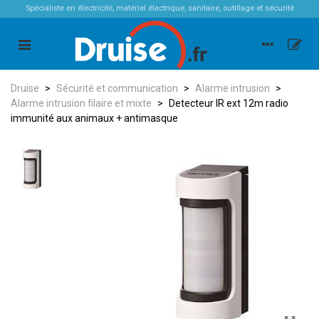
Spécialiste en électricité, matériel électrique, sanitaire, outillage et sécurité
Druise
>
Sécurité et communication
>
Alarme intrusion
>
Alarme intrusion filaire et mixte
>
Detecteur IR ext 12m radio
immunité aux animaux + antimasque