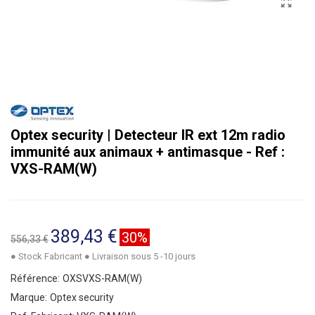
Optex security | Detecteur IR ext 12m radio
immunité aux animaux + antimasque - Ref :
VXS-RAM(W)
389,43 €
30%
556,33 €
● Stock Fabricant ● Livraison sous 5 -10 jours
Référence:
OXSVXS-RAM(W)
Marque:
Optex security