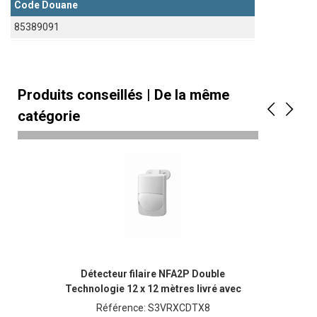
Code Douane
85389091
Produits conseillés | De la même
catégorie
Détecteur filaire NFA2P Double
Technologie 12 x 12 mètres livré avec
rotule
Référence: S3VRXCDTX8