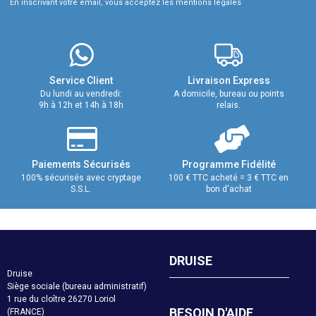
En inscrivant votre email, vous acceptez les mentions légales
Service Client
Livraison Express
Du lundi au vendredi:
A domicile, bureau ou points
9h à 12h et 14h à 18h
relais.
Paiements Sécurisés
Programme Fidélité
100% sécurisés avec cryptage
100 € TTC acheté = 3 € TTC en
S.S.L.
bon d'achat
DRUISE
Druise
Siège sociale (bureau administratif)
1 rue du cloître 26270 Loriol
BESOIN D'AIDE
(FRANCE)