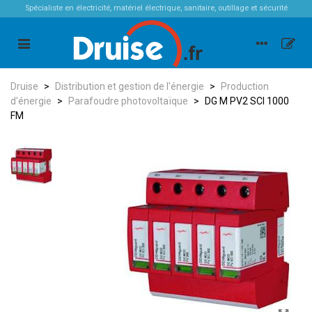
Spécialiste en électricité, matériel électrique, sanitaire, outillage et sécurité
Druise
>
Distribution et gestion de l'énergie
>
Production
d'énergie
>
Parafoudre photovoltaïque
>
DG M PV2 SCI 1000
FM