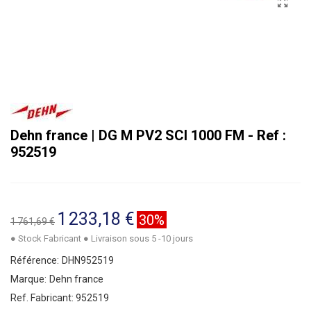
Dehn france | DG M PV2 SCI 1000 FM - Ref :
952519
1 233,18 €
30%
1 761,69 €
● Stock Fabricant ● Livraison sous 5 -10 jours
Référence:
DHN952519
Marque:
Dehn france
Ref. Fabricant:
952519