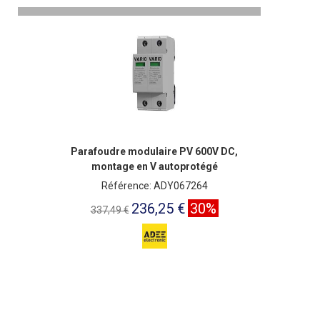
Parafoudre modulaire PV 600V DC,
montage en V autoprotégé
Référence: ADY067264
236,25 €
30%
337,49 €