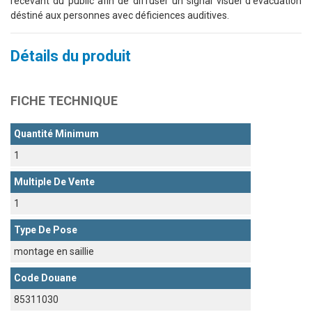
recevant du public afin de diffuser un signal visuel d'évacuation
déstiné aux personnes avec déficiences auditives.
Détails du produit
FICHE TECHNIQUE
Quantité Minimum
1
Multiple De Vente
1
Type De Pose
montage en saillie
Code Douane
85311030