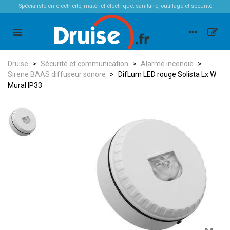
Spécialiste en électricité, matériel électrique, sanitaire, outillage et sécurité
Druise
>
Sécurité et communication
>
Alarme incendie
>
Sirene BAAS diffuseur sonore
>
DifLum LED rouge Solista Lx W
Mural IP33