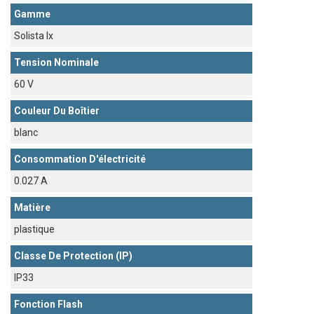
Gamme
Solista lx
Tension Nominale
60 V
Couleur Du Boîtier
blanc
Consommation D'électricité
0.027 A
Matière
plastique
Classe De Protection (IP)
IP33
Fonction Flash