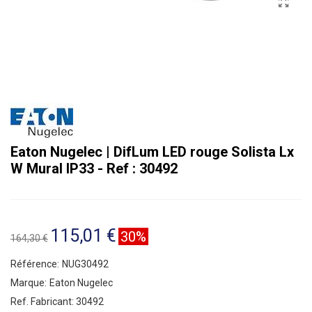
Eaton Nugelec | DifLum LED rouge Solista Lx
W Mural IP33 - Ref : 30492
115,01 €
30%
164,30 €
Référence:
NUG30492
Marque:
Eaton Nugelec
Ref. Fabricant:
30492