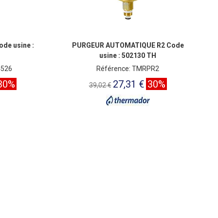
de usine :
PURGEUR AUTOMATIQUE R2 Code
usine : 502130 TH
4526
Référence: TMRPR2
30%
27,31 €
30%
39,02 €