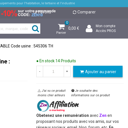
pements pour l'habitation, le tertiaire et l'industrie
Favoris
Comparer
0
Mon compte
0,00 €
Accès PROS
Panier
ABLE Code usine : 545306 TH
ne :
● En stock
14 Produits
Ajouter au panier
-
+
J'ai vu ce produit
Je souhaite des
moins cher ailleurs
informations sur ce produit
Obetenez une remunération
avec
Zen
en
proposant nos produits avec vos amis, sur vos
réseaux sociaux, email, blog, forum, etc.
En