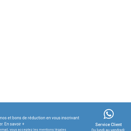
mos et bons de réduction en vous inscrivant
er.
En savoir +
Service Client
e email, vous acceptez les mentions légales
Du lundi au vendredi: