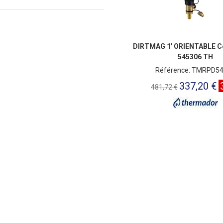
DIRTMAG 1' ORIENTABLE Co
545306 TH
Référence: TMRPD5
337,20 €
481,72 €