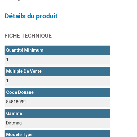
Détails du produit
FICHE TECHNIQUE
Quantité Minimum
1
Multiple De Vente
1
Code Douane
84818099
Gamme
Dirtmag
Modèle Type