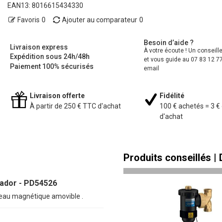
EAN13:
8016615434330
Favoris
0
Ajouter au comparateur
0
Besoin d’aide ?
Livraison express
À votre écoute ! Un conseill
Expédition sous 24h/48h
et vous guide au 07 83 12 77
Paiement 100% sécurisés
email
Livraison offerte
Fidélité
À partir de 250 € TTC d'achat
100 € achetés = 3 €
d'achat
Produits conseillés |
ador - PD54526
neau magnétique amovible .