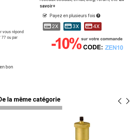
savoir+
Payez en plusieurs fois
2X
3X
4X
er vous répond
 77 ou par
 en bon
 De la même catégorie