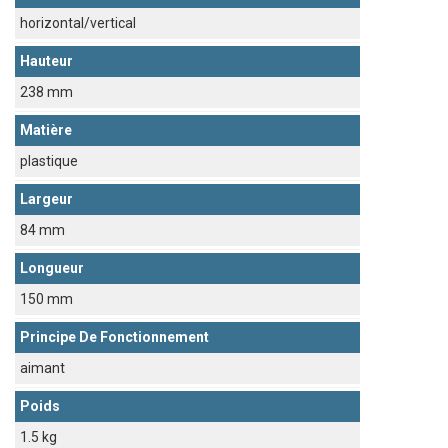
horizontal/vertical
Hauteur
238 mm
Matière
plastique
Largeur
84 mm
Longueur
150 mm
Principe De Fonctionnement
aimant
Poids
1.5 kg