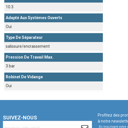
10.3
Adapté Aux Systèmes Ouverts
Oui
Type De Séparateur
salissure/encrassement
Pression De Travail Max.
3 bar
Robinet De Vidange
Oui
Profitez des pro
SUIVEZ-NOUS
à notre newslett
En inscrivant votr