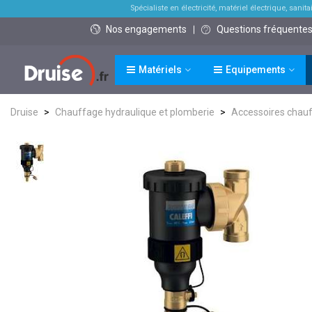
Spécialiste en électricité, matériel électrique, sanitai
Nos engagements
Questions fréquente
Matériels
Equipements
Druise
>
Chauffage hydraulique et plomberie
>
Accessoires chauf