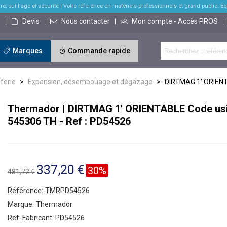
re, outillage et sécurité
| Votre référence en matériels professionnels et grand public. Equi
s
Devis
Nous contacter
Mon compte - Accès PROS
Marques
Commande rapide
ferie
>
Expansion, désembouage et dégazage
>
DIRTMAG 1' ORIENT
Thermador | DIRTMAG 1' ORIENTABLE Code usi
545306 TH - Ref : PD54526
337,20 €
30%
481,72 €
Référence:
TMRPD54526
Marque:
Thermador
Ref. Fabricant:
PD54526