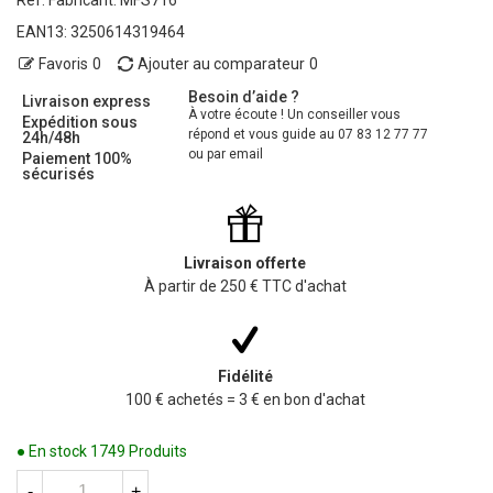
Ref. Fabricant:
MFS716
EAN13:
3250614319464
Favoris
0
Ajouter au comparateur
0
Besoin d’aide ?
Livraison express
À votre écoute ! Un conseiller vous
Expédition sous
répond et vous guide au 07 83 12 77 77
24h/48h
ou par email
Paiement 100%
sécurisés
Livraison offerte
À partir de 250 € TTC d'achat
Fidélité
100 € achetés = 3 € en bon d'achat
● En stock
1749 Produits
-
+