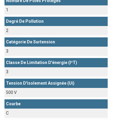
Nombre De Pôles Protégés
1
Degré De Pollution
2
Catégorie De Surtension
3
Classe De Limitation D'énergie (I²t)
3
Tension D'isolement Assignée (Ui)
500 V
Courbe
C