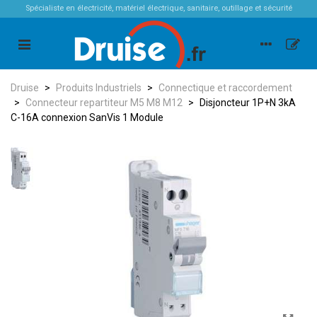
Spécialiste en électricité, matériel électrique, sanitaire, outillage et sécurité
Druise
>
Produits Industriels
>
Connectique et raccordement
>
Connecteur repartiteur M5 M8 M12
>
Disjoncteur 1P+N 3kA
C-16A connexion SanVis 1 Module