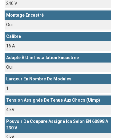
240 V
Montage Encastré
Oui
Calibre
16 A
Adapté À Une Installation Encastrée
Oui
Largeur En Nombre De Modules
1
Tension Assignée De Tenue Aux Chocs (Uimp)
4 kV
Pouvoir De Coupure Assigné Icn Selon EN 60898 À
230 V
3 kA