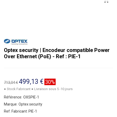
Optex security | Encodeur compatible Power
Over Ethernet (PoE) - Ref : PIE-1
499,13 €
30%
713,04 €
● Stock Fabricant ● Livraison sous 5 -10 jours
Référence:
OXSPIE-1
Marque:
Optex security
Ref. Fabricant:
PIE-1