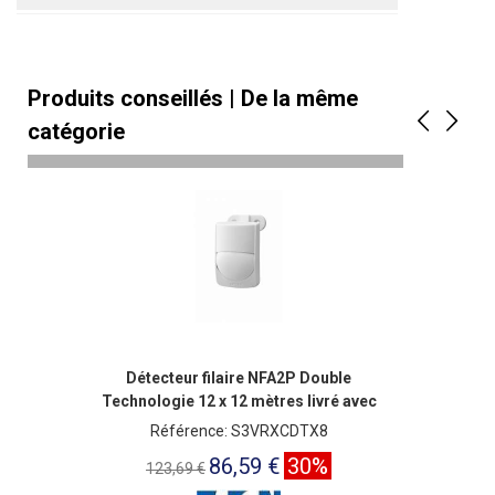
Produits conseillés | De la même
catégorie
Détecteur filaire NFA2P Double
Technologie 12 x 12 mètres livré avec
rotule
Référence: S3VRXCDTX8
86,59 €
30%
123,69 €