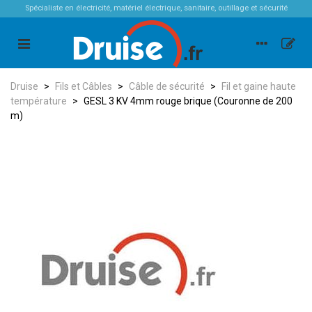
Spécialiste en électricité, matériel électrique, sanitaire, outillage et sécurité
Druise
>
Fils et Câbles
>
Câble de sécurité
>
Fil et gaine haute
température
>
GESL 3 KV 4mm rouge brique (Couronne de 200
m)