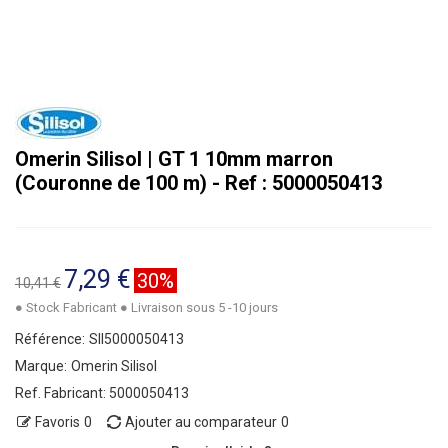
Omerin Silisol | GT 1 10mm marron
(Couronne de 100 m) - Ref : 5000050413
7,29 €
30%
10,41 €
● Stock Fabricant ● Livraison sous 5 -10 jours
Référence:
SII5000050413
Marque:
Omerin Silisol
Ref. Fabricant:
5000050413
Favoris
0
Ajouter au comparateur
0