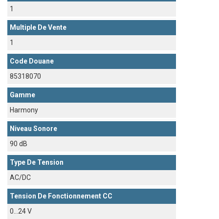
1
Multiple De Vente
1
Code Douane
85318070
Gamme
Harmony
Niveau Sonore
90 dB
Type De Tension
AC/DC
Tension De Fonctionnement CC
0...24 V