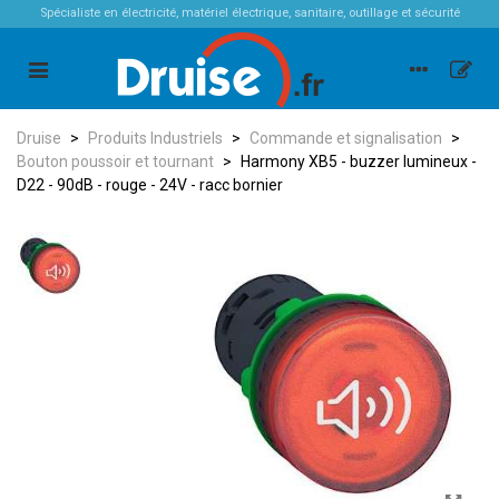
Spécialiste en électricité, matériel électrique, sanitaire, outillage et sécurité
Druise
>
Produits Industriels
>
Commande et signalisation
>
Bouton poussoir et tournant
>
Harmony XB5 - buzzer lumineux -
D22 - 90dB - rouge - 24V - racc bornier