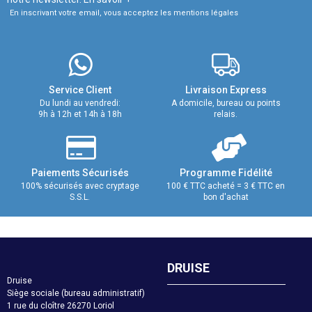
En inscrivant votre email, vous acceptez les mentions légales
Service Client
Livraison Express
Du lundi au vendredi:
A domicile, bureau ou points
9h à 12h et 14h à 18h
relais.
Paiements Sécurisés
Programme Fidélité
100% sécurisés avec cryptage
100 € TTC acheté = 3 € TTC en
S.S.L.
bon d'achat
DRUISE
Druise
Siège sociale (bureau administratif)
1 rue du cloître 26270 Loriol