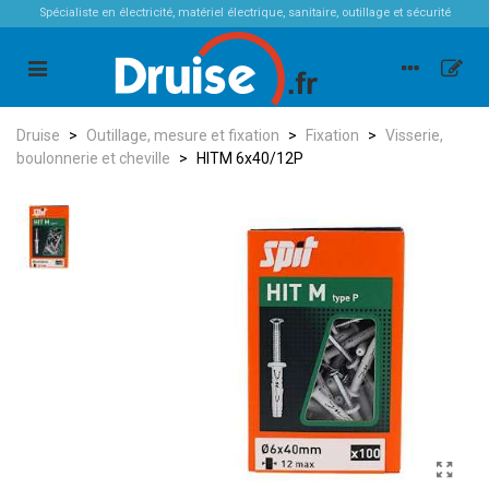
Spécialiste en électricité, matériel électrique, sanitaire, outillage et sécurité
Druise
>
Outillage, mesure et fixation
>
Fixation
>
Visserie,
boulonnerie et cheville
>
HITM 6x40/12P