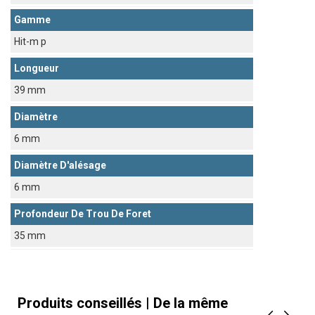
Gamme
Hit-m p
Longueur
39 mm
Diamètre
6 mm
Diamètre D'alésage
6 mm
Profondeur De Trou De Foret
35 mm
Produits conseillés | De la même