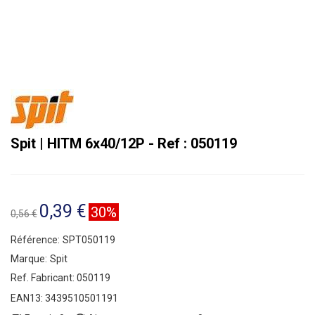
Spit | HITM 6x40/12P - Ref : 050119
0,39 €
30%
0,56 €
Référence:
SPT050119
Marque:
Spit
Ref. Fabricant:
050119
EAN13:
3439510501191