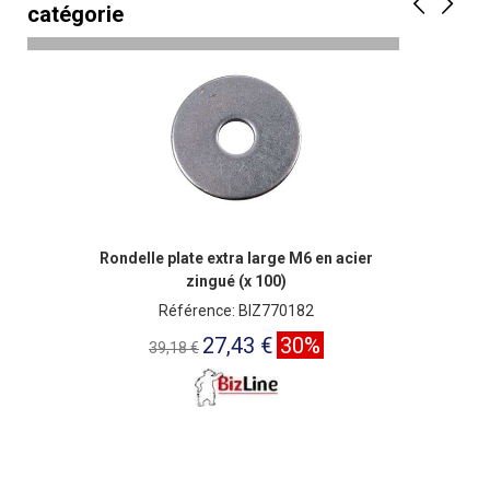
catégorie
Rondelle plate extra large M6 en acier
zingué (x 100)
Référence: BIZ770182
27,43 €
30%
39,18 €