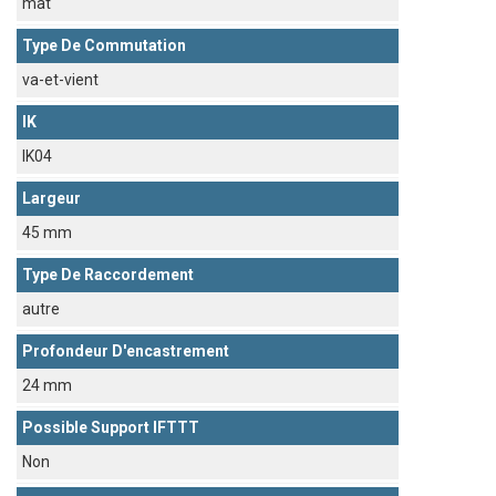
mat
Type De Commutation
va-et-vient
IK
IK04
Largeur
45 mm
Type De Raccordement
autre
Profondeur D'encastrement
24 mm
Possible Support IFTTT
Non