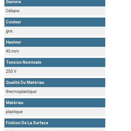
Gamme
Céliane
Couleur
gris
Hauteur
45 mm
Tension Nominale
250 V
Qualité Du Matériau
thermoplastique
Matériau
plastique
Finition De La Surface