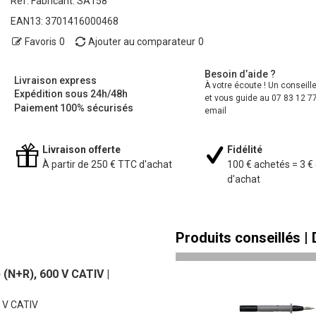
Ref. Fabricant:
SA158
EAN13:
3701416000468
Favoris
0
Ajouter au comparateur
0
Besoin d’aide ?
Livraison express
À votre écoute ! Un conseill
Expédition sous 24h/48h
et vous guide au 07 83 12 77
Paiement 100% sécurisés
email
Livraison offerte
Fidélité
À partir de 250 € TTC d'achat
100 € achetés = 3 €
d'achat
Produits conseillés |
(N+R), 600 V CATIV |
0 V CATIV