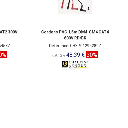
CAT2 300V
Cordons PVC 1,5m DM4-CM4 CAT4
600V RD/BK
5458Z
Référence: CHXP01295289Z
0%
48,39 €
30%
69,13 €