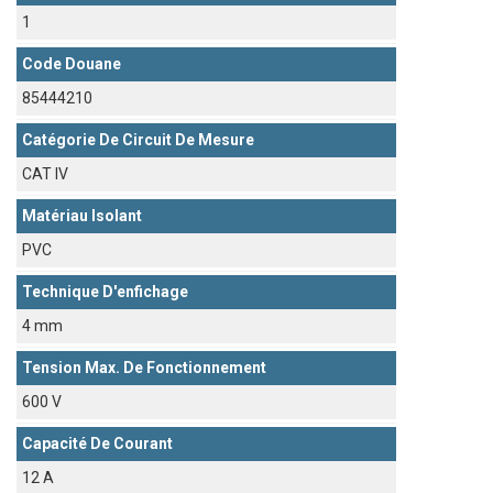
1
Code Douane
85444210
Catégorie De Circuit De Mesure
CAT IV
Matériau Isolant
PVC
Technique D'enfichage
4 mm
Tension Max. De Fonctionnement
600 V
Capacité De Courant
12 A