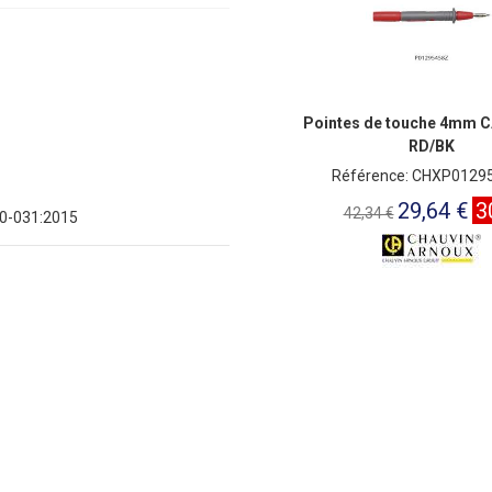
Pointes de touche 4mm 
RD/BK
Référence: CHXP0129
29,64 €
3
42,34 €
10-031:2015