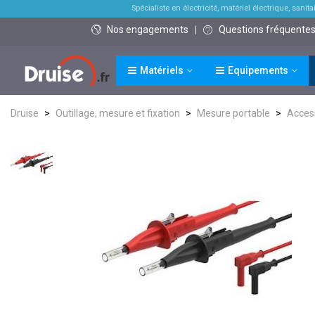
Spécialiste en électricité, matériel électrique, sanitai
Nos engagements
Questions fréquente
Matériels
Equipements
Druise
>
Outillage, mesure et fixation
>
Mesure portable
>
Acces