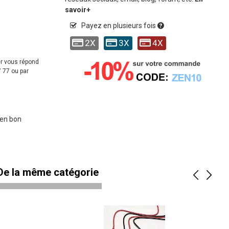
savoir+
Payez en plusieurs fois
2X
3X
4X
er vous répond
 77 ou par
 en bon
 De la même catégorie