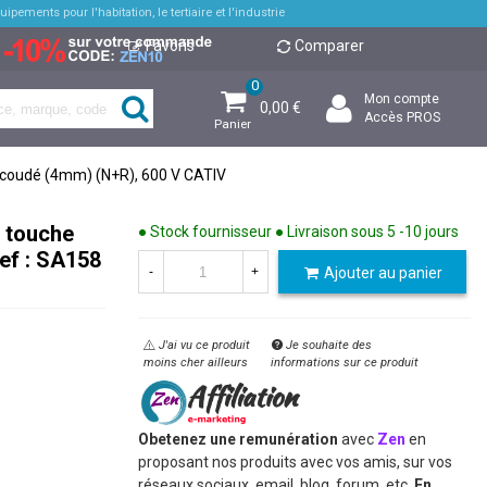
pements pour l'habitation, le tertiaire et l'industrie
Favoris
Comparer
0
Mon compte
0,00 €
Accès PROS
Panier
n.coudé (4mm) (N+R), 600 V CATIV
e touche
● Stock fournisseur ● Livraison sous 5 -10 jours
ef : SA158
Ajouter au panier
-
+
J'ai vu ce produit
Je souhaite des
moins cher ailleurs
informations sur ce produit
Obetenez une remunération
avec
Zen
en
proposant nos produits avec vos amis, sur vos
réseaux sociaux, email, blog, forum, etc.
En