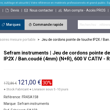
re, outillage et sécurité
| Votre référence en matériels professionnels et grand public. Equi
s
Devis
Nous contacter
Mon compte - Accès PROS
Marques
Commande rapide
soires mesure portable
>
Jeu de cordons pointe de touche IP2X / Ba
Sefram instruments | Jeu de cordons pointe d
IP2X / Ban.coudé (4mm) (N+R), 600 V CATIV - R
121,00 €
30%
172,86 €
● Stock Fabricant ● Livraison sous 5 -10 jours
Référence:
FR4SA158
Marque:
Sefram instruments