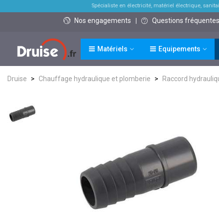
Spécialiste en électricité, matériel électrique, sanitai
Nos engagements
Questions fréquente
Matériels
Equipements
Druise
>
Chauffage hydraulique et plomberie
>
Raccord hydrauliq