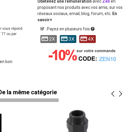
Obetenez une remunération
avec
Zen
en
proposant nos produits avec vos amis, sur vos
réseaux sociaux, email, blog, forum, etc.
En
savoir+
er vous répond
Payez en plusieurs fois
 77 ou par
2X
3X
4X
 en bon
 De la même catégorie