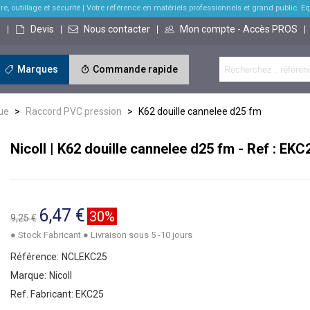
re, outillage et sécurité
| Votre référence en matériels professionnels et grand public. Equi
s
Devis
Nous contacter
Mon compte - Accès PROS
Marques
Commande rapide
ue
>
Raccord PVC pression
>
K62 douille cannelee d25 fm
Nicoll | K62 douille cannelee d25 fm - Ref : EKC
6,47 €
30%
9,25 €
● Stock Fabricant ● Livraison sous 5 -10 jours
Référence:
NCLEKC25
Marque:
Nicoll
Ref. Fabricant:
EKC25