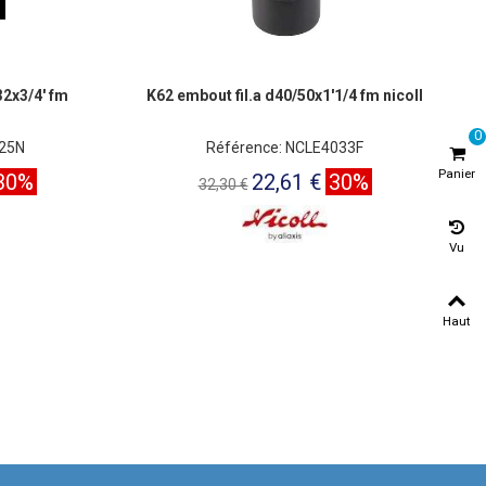
32x3/4' fm
K62 embout fil.a d40/50x1'1/4 fm nicoll
0
L25N
Référence: NCLE4033F
Panier
30%
22,61 €
30%
32,30 €
Vu
Haut