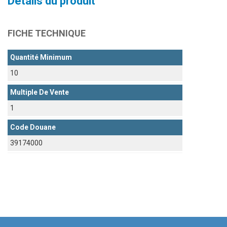
Détails du produit
FICHE TECHNIQUE
Quantité Minimum
10
Multiple De Vente
1
Code Douane
39174000