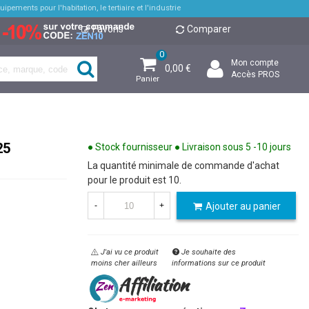
pements pour l'habitation, le tertiaire et l'industrie
Favoris
Comparer
0
Mon compte
0,00 €
Accès PROS
Panier
25
● Stock fournisseur ● Livraison sous 5 -10 jours
La quantité minimale de commande d'achat
pour le produit est 10.
Ajouter au panier
-
+
J'ai vu ce produit
Je souhaite des
moins cher ailleurs
informations sur ce produit