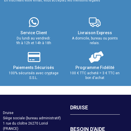
En inscrivant votre email, vous acceptez les mentions légales
Service Client
Livraison Express
Du lundi au vendredi:
A domicile, bureau ou points
9h à 12h et 14h à 18h
relais.
Paiements Sécurisés
Programme Fidélité
100% sécurisés avec cryptage
100 € TTC acheté = 3 € TTC en
S.S.L.
bon d'achat
DRUISE
Druise
Siège sociale (bureau administratif)
1 rue du cloître 26270 Loriol
BESOIN D'AIDE
(FRANCE)