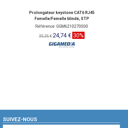
Prolongateur keystone CAT6 RJ45
Femelle/Femelle blindé, STP
Référence: GGM6210270S00
24,74 €
30%
35,35 €
SUIVEZ-NOUS