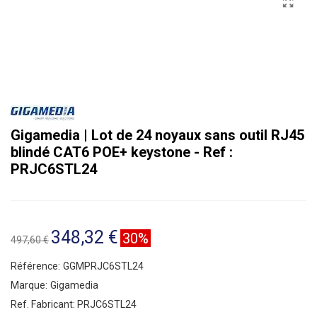
Gigamedia | Lot de 24 noyaux sans outil RJ45
blindé CAT6 POE+ keystone - Ref :
PRJC6STL24
348,32 €
30%
497,60 €
Référence:
GGMPRJC6STL24
Marque:
Gigamedia
Ref. Fabricant:
PRJC6STL24