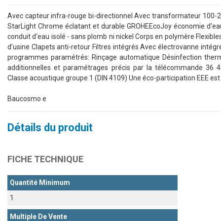
Avec capteur infra-rouge bi-directionnel Avec transformateur 100
StarLight Chrome éclatant et durable GROHEEcoJoy économie d'ea
conduit d'eau isolé - sans plomb ni nickel Corps en polymère Flexibl
d'usine Clapets anti-retour Filtres intégrés Avec électrovanne int
programmes paramétrés: Rinçage automatique Désinfection ther
additionnelles et paramétrages précis par la télécommande 36
Classe acoustique groupe 1 (DIN 4109) Une éco-participation EEE est
Baucosmo e
Détails du produit
FICHE TECHNIQUE
Quantité Minimum
1
Multiple De Vente