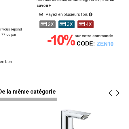
savoir+
Payez en plusieurs fois
2X
3X
4X
er vous répond
 77 ou par
 en bon
 De la même catégorie