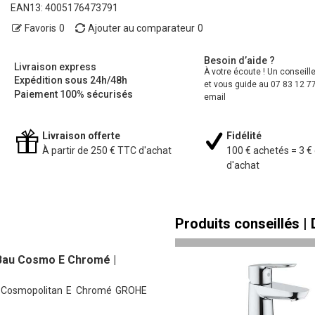
EAN13:
4005176473791
Favoris
0
Ajouter au comparateur
0
Besoin d’aide ?
Livraison express
À votre écoute ! Un conseill
Expédition sous 24h/48h
et vous guide au 07 83 12 77
Paiement 100% sécurisés
email
Livraison offerte
Fidélité
À partir de 250 € TTC d'achat
100 € achetés = 3 €
d'achat
Produits conseillés |
 Bau Cosmo E Chromé |
au Cosmopolitan E Chromé GROHE