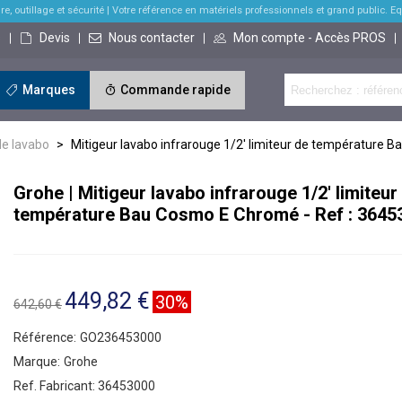
re, outillage et sécurité
| Votre référence en matériels professionnels et grand public. Equi
s
Devis
Nous contacter
Mon compte - Accès PROS
Marques
Commande rapide
de lavabo
>
Mitigeur lavabo infrarouge 1/2' limiteur de température
Grohe | Mitigeur lavabo infrarouge 1/2' limiteur
température Bau Cosmo E Chromé - Ref : 3645
449,82 €
30%
642,60 €
Référence:
GO236453000
Marque:
Grohe
Ref. Fabricant:
36453000