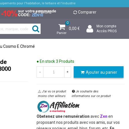
pements pour l'habitation, le tertiaire et l'industrie
Favoris
Comparer
0
Mon compte
0,00 €
Accès PROS
Panier
 Bau Cosmo E Chromé
 de
● En stock
3 Produits
3000
Ajouter au panier
-
+
J'ai vu ce produit
Je souhaite des
moins cher ailleurs
informations sur ce produit
Obetenez une remunération
avec
Zen
en
proposant nos produits avec vos amis, sur vos
réseaux sociaux, email, blog, forum, etc.
En