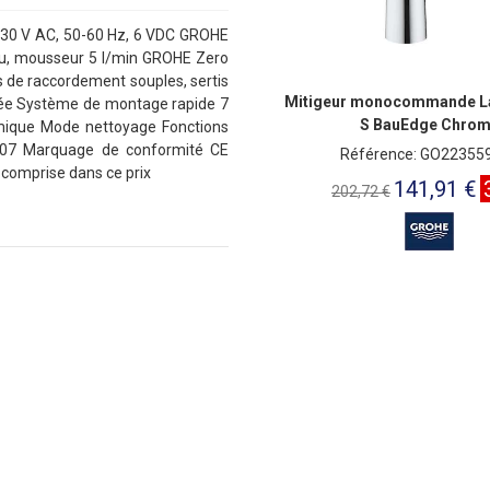
-230 V AC, 50-60 Hz, 6 VDC GROHE
u, mousseur 5 l/min GROHE Zero
es de raccordement souples, sertis
Mitigeur monocommande La
égrée Système de montage rapide 7
S BauEdge Chro
mique Mode nettoyage Fonctions
 407 Marquage de conformité CE
Référence: GO22355
 comprise dans ce prix
141,91 €
202,72 €