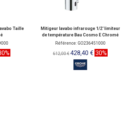
vabo Taille
Mitigeur lavabo infrarouge 1/2' limiteur
mé
de température Bau Cosmo E Chromé
9000
Référence: GO236451000
30%
428,40 €
30%
612,00 €