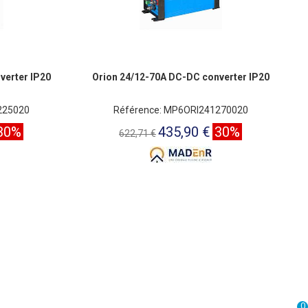
verter IP20
Orion 24/12-70A DC-DC converter IP20
225020
Référence: MP6ORI241270020
30%
435,90 €
30%
622,71 €
0