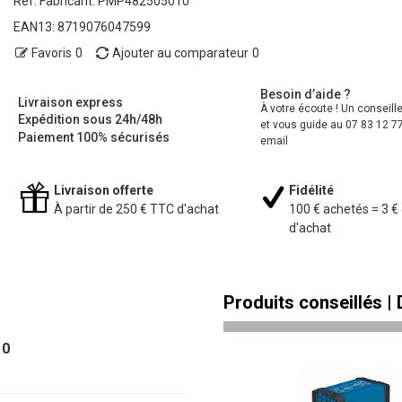
Ref. Fabricant:
PMP482505010
EAN13:
8719076047599
Favoris
0
Ajouter au comparateur
0
Besoin d’aide ?
Livraison express
À votre écoute ! Un conseill
Expédition sous 24h/48h
et vous guide au 07 83 12 77
Paiement 100% sécurisés
email
Livraison offerte
Fidélité
À partir de 250 € TTC d'achat
100 € achetés = 3 €
d'achat
Produits conseillés |
10