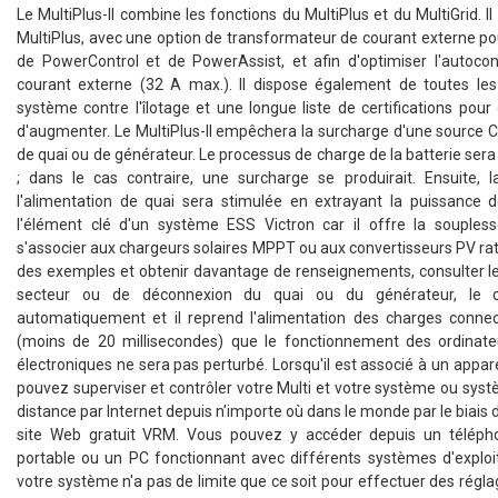
Le MultiPlus-II combine les fonctions du MultiPlus et du MultiGrid. I
MultiPlus, avec une option de transformateur de courant externe po
de PowerControl et de PowerAssist, et afin d'optimiser l'auto
courant externe (32 A max.). Il dispose également de toutes les
système contre l'îlotage et une longue liste de certifications po
d'augmenter. Le MultiPlus-II empêchera la surcharge d'une source
de quai ou de générateur. Le processus de charge de la batterie se
; dans le cas contraire, une surcharge se produirait. Ensuite, 
l'alimentation de quai sera stimulée en extrayant la puissance de 
l'élément clé d'un système ESS Victron car il offre la souples
s'associer aux chargeurs solaires MPPT ou aux convertisseurs PV ra
des exemples et obtenir davantage de renseignements, consulter l
secteur ou de déconnexion du quai ou du générateur, le con
automatiquement et il reprend l'alimentation des charges connect
(moins de 20 millisecondes) que le fonctionnement des ordinat
électroniques ne sera pas perturbé. Lorsqu'il est associé à un appar
pouvez superviser et contrôler votre Multi et votre système ou syst
distance par Internet depuis n'importe où dans le monde par le biais d
site Web gratuit VRM. Vous pouvez y accéder depuis un téléphon
portable ou un PC fonctionnant avec différents systèmes d'exploit
votre système n'a pas de limite que ce soit pour effectuer des régla