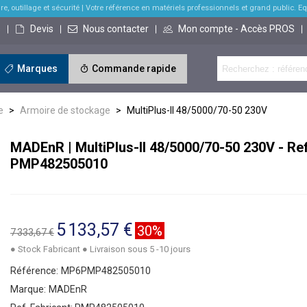
re, outillage et sécurité
| Votre référence en matériels professionnels et grand public. Equi
s
Devis
Nous contacter
Mon compte - Accès PROS
Marques
Commande rapide
e
>
Armoire de stockage
>
MultiPlus-II 48/5000/70-50 230V
MADEnR | MultiPlus-II 48/5000/70-50 230V - Ref
PMP482505010
5 133,57 €
30%
7 333,67 €
● Stock Fabricant ● Livraison sous 5 -10 jours
Référence:
MP6PMP482505010
Marque:
MADEnR