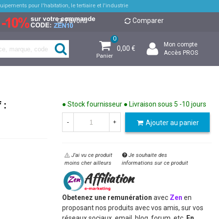
pements pour l'habitation, le tertiaire et l'industrie
Favoris
Comparer
0
Mon compte
0,00 €
Accès PROS
Panier
 :
● Stock fournisseur ● Livraison sous 5 -10 jours
Ajouter au panier
-
+
J'ai vu ce produit
Je souhaite des
moins cher ailleurs
informations sur ce produit
Obetenez une remunération
avec
Zen
en
proposant nos produits avec vos amis, sur vos
réseaux sociaux, email, blog, forum, etc.
En