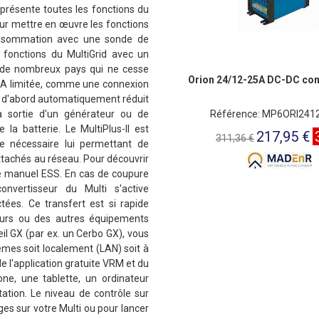
l présente toutes les fonctions du
ur mettre en œuvre les fonctions
consommation avec une sonde de
 fonctions du MultiGrid avec un
ur de nombreux pays qui ne cesse
Orion 24/12-25A DC-DC con
 CA limitée, comme une connexion
ra d'abord automatiquement réduit
la sortie d'un générateur ou de
Référence: MP6ORI241
la batterie. Le MultiPlus-II est
217,95 €
311,36 €
se nécessaire lui permettant de
ttachés au réseau. Pour découvrir
e manuel ESS. En cas de coupure
vertisseur du Multi s'active
ées. Ce transfert est si rapide
eurs ou des autres équipements
eil GX (par ex. un Cerbo GX), vous
èmes soit localement (LAN) soit à
e l'application gratuite VRM et du
e, une tablette, un ordinateur
ation. Le niveau de contrôle sur
ges sur votre Multi ou pour lancer