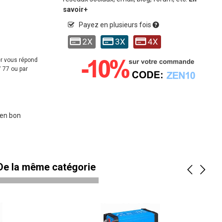
savoir+
Payez en plusieurs fois
2X
3X
4X
er vous répond
 77 ou par
 en bon
 De la même catégorie