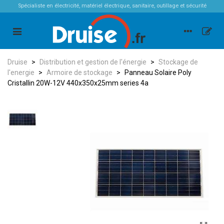
Spécialiste en électricité, matériel électrique, sanitaire, outillage et sécurité
Druise
>
Distribution et gestion de l'énergie
>
Stockage de
l'energie
>
Armoire de stockage
>
Panneau Solaire Poly
Cristallin 20W-12V 440x350x25mm series 4a