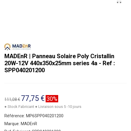
MADEnR | Panneau Solaire Poly Cristallin
20W-12V 440x350x25mm series 4a - Ref :
SPP040201200
77,75 €
30%
111,08 €
● Stock Fabricant ● Livraison sous 5 -10 jours
Référence:
MP6SPP040201200
Marque:
MADEnR