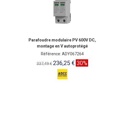
Parafoudre modulaire PV 600V DC,
montage en V autoprotégé
Référence: ADY067264
236,25 €
30%
337,49 €