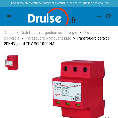
Spécialiste en électricité, matériel électrique, sanitaire, outillage et sécurité
Druise
>
Distribution et gestion de l'énergie
>
Production
d'énergie
>
Parafoudre photovoltaïque
>
Parafoudre de type
2DEHNguard YPV SCI 1000 FM