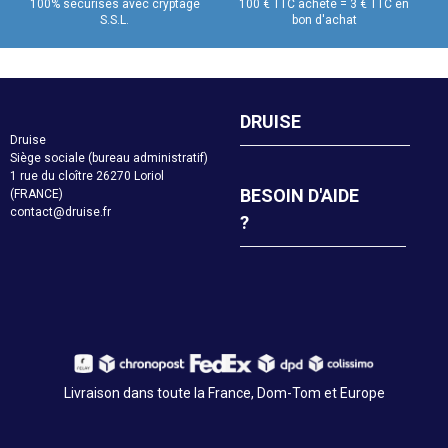
100% sécurisés avec cryptage
100 € TTC acheté = 3 € TTC en
S.S.L.
bon d'achat
DRUISE
Druise
Siège sociale (bureau administratif)
1 rue du cloître 26270 Loriol
BESOIN D'AIDE
(FRANCE)
contact@druise.fr
?
Livraison dans toute la France, Dom-Tom et Europe