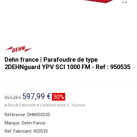
Dehn france | Parafoudre de type
2DEHNguard YPV SCI 1000 FM - Ref : 950535
597,99 €
30%
854,28 €
● Stock Fabricant ● Livraison sous 5 -10 jours
Référence:
DHN950535
Marque:
Dehn france
Ref. Fabricant:
950535