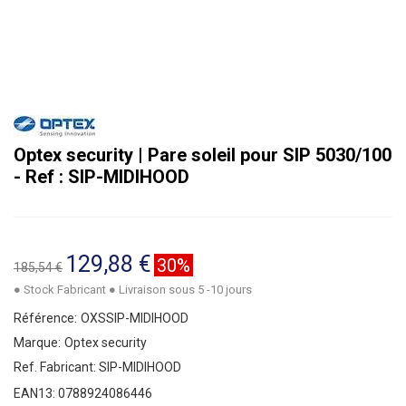
Optex security | Pare soleil pour SIP 5030/100
- Ref : SIP-MIDIHOOD
129,88 €
30%
185,54 €
● Stock Fabricant ● Livraison sous 5 -10 jours
Référence:
OXSSIP-MIDIHOOD
Marque:
Optex security
Ref. Fabricant:
SIP-MIDIHOOD
EAN13:
0788924086446