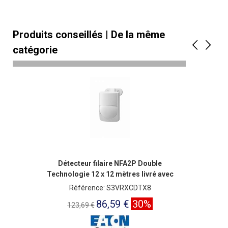
Produits conseillés | De la même
catégorie
Détecteur filaire NFA2P Double
Technologie 12 x 12 mètres livré avec
rotule
Référence: S3VRXCDTX8
86,59 €
30%
123,69 €