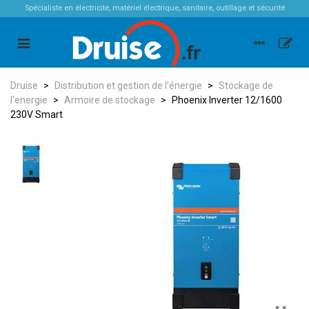
Spécialiste en électricité, matériel électrique, sanitaire, outillage et sécurité
Druise
>
Distribution et gestion de l'énergie
>
Stockage de
l'energie
>
Armoire de stockage
>
Phoenix Inverter 12/1600
230V Smart