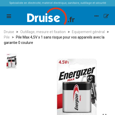
Spécialiste en électricité, matériel électrique, sanitaire, outillage et sécurité
Druise
>
Outillage, mesure et fixation
>
Equipement général
>
Pile
>
Pile Max 4,5V x 1 sans risque pour vos appareils avec la
garantie 0 coulure