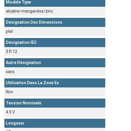
Modèle Type
alcaline-manganèse/zinc
Désignation Des Dimensions
plat
Désignation IEC
3 R 12
Autre Désignation
sans
Utilisation Dans La Zone Ex
Non
Tension Nominale
4.5 V
Longueur