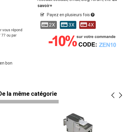
savoir+
Payez en plusieurs fois
2X
3X
4X
er vous répond
 77 ou par
 en bon
 De la même catégorie