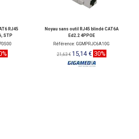
AT6 RJ45
Noyau sans outil RJ45 blindé CAT6A
é, STP
Ed2.2 4PPOE
70S00
Référence: GGMPRJC6A10G
0%
15,14 €
30%
21,63 €