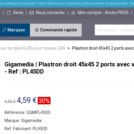
re, outillage et sécurité
| Votre référence en matériels professionnels et grand public. Equi
s
Devis
Nous contacter
Mon compte - Accès PROS
Marques
Commande rapide
teur de type RJ45 pour réseau LAN
>
Plastron droit 45x45 2 ports avec
Gigamedia | Plastron droit 45x45 2 ports avec v
- Ref : PL45DD
4,59 €
30%
6,56 €
Référence:
GGMPL45DD
Marque:
Gigamedia
Ref. Fabricant:
PL45DD