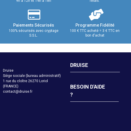
9h à 12h et 14h à 18h
relais.
Paiements Sécurisés
Programme Fidélité
100% sécurisés avec cryptage
100 € TTC acheté = 3 € TTC en
S.S.L.
bon d'achat
DRUISE
Druise
Siège sociale (bureau administratif)
1 rue du cloître 26270 Loriol
BESOIN D'AIDE
(FRANCE)
contact@druise.fr
?