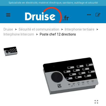
Spécialiste en électricité, matériel électrique, sanitaire, outillage et sécurité
Druise
>
Sécurité et communication
>
Interphonie tertiaire
>
Interphone Intercom
>
Poste chef 12 directions