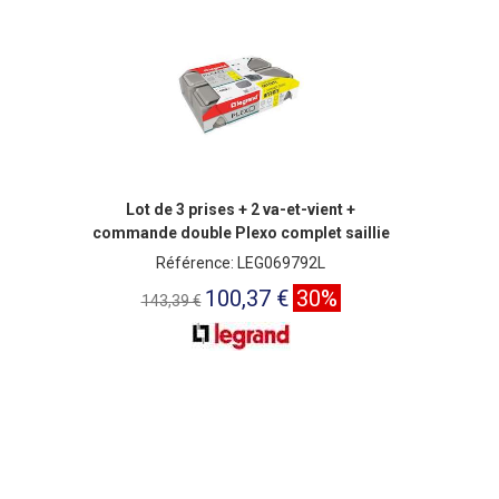
Lot de 3 prises + 2 va-et-vient +
commande double Plexo complet saillie
- gris
Référence: LEG069792L
100,37 €
30%
143,39 €