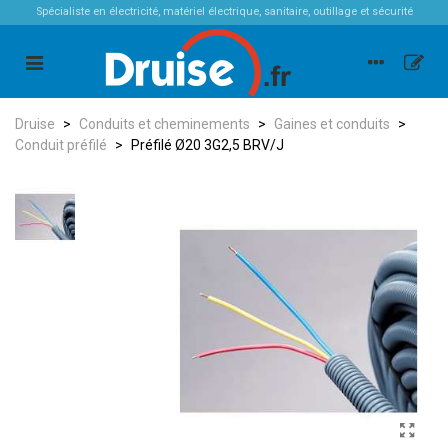
Spécialiste en électricité, matériel électrique, sanitaire, outillage et sécurité
Druise
>
Conduits et cheminements
>
Gaines et conduits
>
Conduit préfilé
>
Préfilé Ø20 3G2,5 BRV/J