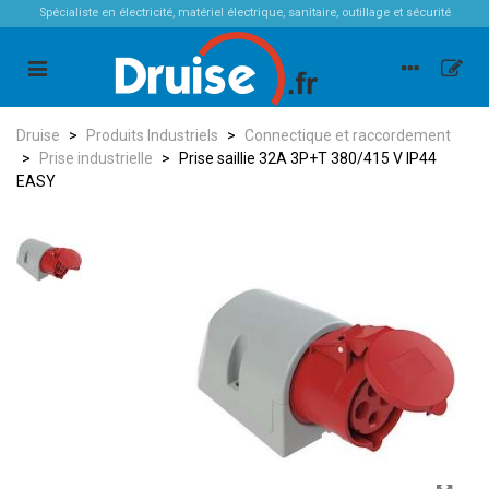
Spécialiste en électricité, matériel électrique, sanitaire, outillage et sécurité
Druise
>
Produits Industriels
>
Connectique et raccordement
>
Prise industrielle
>
Prise saillie 32A 3P+T 380/415 V IP44
EASY