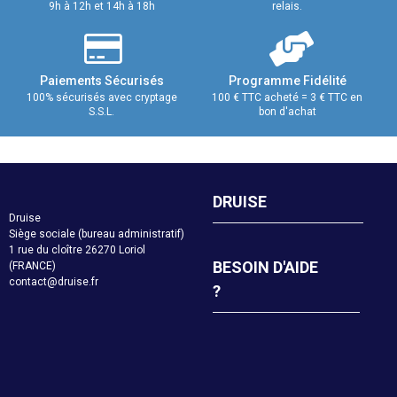
9h à 12h et 14h à 18h
relais.
Paiements Sécurisés
Programme Fidélité
100% sécurisés avec cryptage
100 € TTC acheté = 3 € TTC en
S.S.L.
bon d'achat
DRUISE
Druise
Siège sociale (bureau administratif)
1 rue du cloître 26270 Loriol
BESOIN D'AIDE
(FRANCE)
contact@druise.fr
?