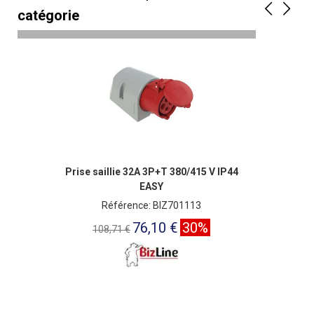
catégorie
Prise saillie 32A 3P+T 380/415 V IP44
EASY
Référence: BIZ701113
76,10 €
30%
108,71 €