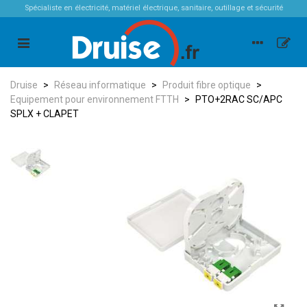
Spécialiste en électricité, matériel électrique, sanitaire, outillage et sécurité
Druise
>
Réseau informatique
>
Produit fibre optique
>
Equipement pour environnement FTTH
>
PTO+2RAC SC/APC
SPLX + CLAPET