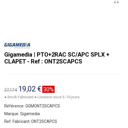
Gigamedia | PTO+2RAC SC/APC SPLX +
CLAPET - Ref : ONT2SCAPCS
19,02 €
30%
27,17 €
● Stock Fabricant ● Livraison sous 5 -10 jours
Référence:
GGMONT2SCAPCS
Marque:
Gigamedia
Ref. Fabricant:
ONT2SCAPCS