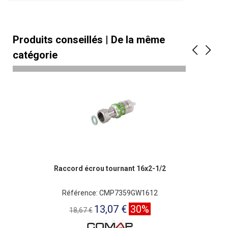
Produits conseillés | De la même
catégorie
Raccord écrou tournant 16x2-1/2
Référence: CMP7359GW1612
13,07 €
30%
18,67 €