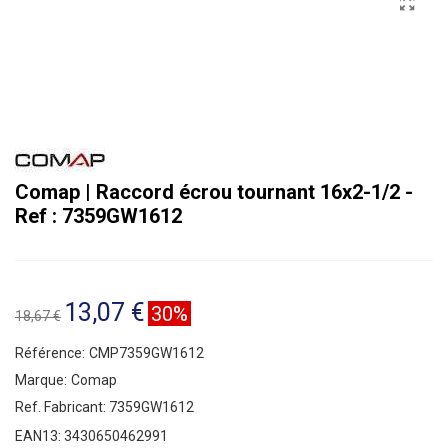
Comap | Raccord écrou tournant 16x2-1/2 -
Ref : 7359GW1612
13,07 €
30%
18,67 €
Référence:
CMP7359GW1612
Marque:
Comap
Ref. Fabricant:
7359GW1612
EAN13:
3430650462991