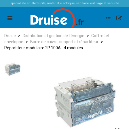
Spécialiste en électricité, matériel électrique, sanitaire, outillage et sécurité
Druise
>
Distribution et gestion de l'énergie
>
Coffret et
enveloppe
>
Barre de cuivre, support et répartiteur
>
Répartiteur modulaire 2P 100A - 4 modules