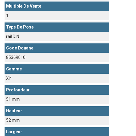
Multiple De Vente
1
Type De Pose
rail DIN
Code Douane
85369010
Gamme
Xl³
Profondeur
51 mm
Hauteur
52 mm
Largeur