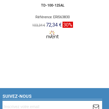
TD-100-125AL
Référence: ERI563830
72,34 €
30%
103,34 €
SUIVEZ-NOUS