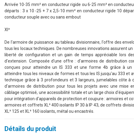
Arrivée 10-35 mm² en conducteur rigide ou 6-25 mm² en conducteu
départs : 3 x 10 -25 + 7 x 2,5-10 mm² en conducteur rigide 10 dépar
conducteur souple avec ou sans embout
Xl³
De l'armoire de puissance au tableau divisionnaire, l'offre des enve
tous les locaux techniques. De nombreuses innovations assurent un 
liberté de configuration et un gain de temps appréciable lors d
d'extension. Composée d'une offre : d'armoires de distribution 
conçues pour atteindre un IS 333 et une forme 4b grâce à un 
atteindre tous les niveaux de formes et tous les IS jusqu'au 333 et 
technique grâce à 3 profondeurs et 3 largeurs, jumelables côte à c
d'armoires de distribution pour tous les projets avec une mise e
câblage optimisé, une accessibilité totale et un large choix d'équipe
pour intégration d'appareils de protection et coupure : armoires et co
armoires et coffrets XL³ 400 isolants IP 30 à IP 43, de coffrets divisi
XL³ 125 et XL³ 160 isolants, métal ou encastrés.
Détails du produit