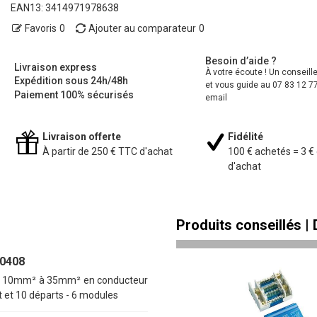
EAN13:
3414971978638
Favoris
0
Ajouter au comparateur
0
Besoin d’aide ?
Livraison express
À votre écoute ! Un conseill
Expédition sous 24h/48h
et vous guide au 07 83 12 77
Paiement 100% sécurisés
email
Livraison offerte
Fidélité
À partir de 250 € TTC d'achat
100 € achetés = 3 €
d'achat
Produits conseillés |
00408
vée 10mm² à 35mm² en conducteur
et 10 départs - 6 modules