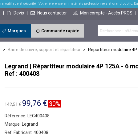
re, outillage et sécurité
| Votre référence en matériels professionnels et grand public. Equi
s
Devis
Nous contacter
Mon compte - Accès PROS
Marques
Commande rapide
e
>
Barre de cuivre, support et répartiteur
>
Répartiteur modulaire 4P
Legrand | Répartiteur modulaire 4P 125A - 6 m
Ref : 400408
99,76 €
30%
142,51 €
Référence:
LEG400408
Marque:
Legrand
Ref. Fabricant:
400408