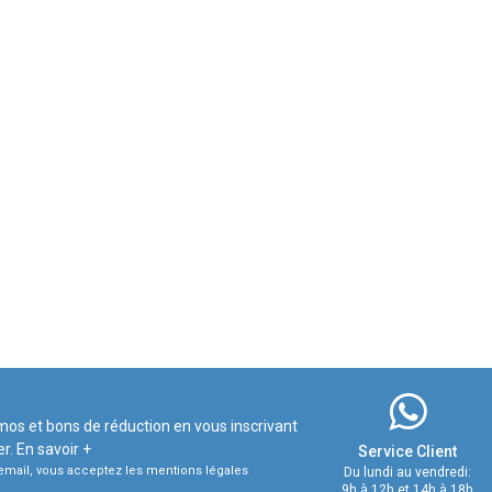
mos et bons de réduction en vous inscrivant
er.
En savoir +
Service Client
e email, vous acceptez les mentions légales
Du lundi au vendredi:
9h à 12h et 14h à 18h