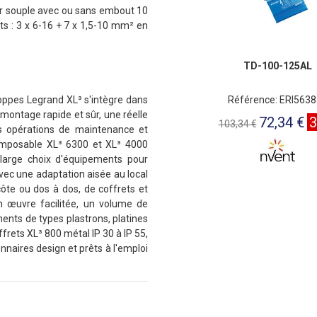
r souple avec ou sans embout 10
ts : 3 x 6-16 + 7 x 1,5-10 mm² en
TD-100-125AL
loppes Legrand XL³ s'intègre dans
Référence: ERI563
montage rapide et sûr, une réelle
72,34 €
103,34 €
es opérations de maintenance et
composable XL³ 6300 et XL³ 4000
large choix d'équipements pour
avec une adaptation aisée au local
ôte ou dos à dos, de coffrets et
n œuvre facilitée, un volume de
ments de types plastrons, platines
ffrets XL³ 800 métal IP 30 à IP 55,
onnaires design et prêts à l'emploi