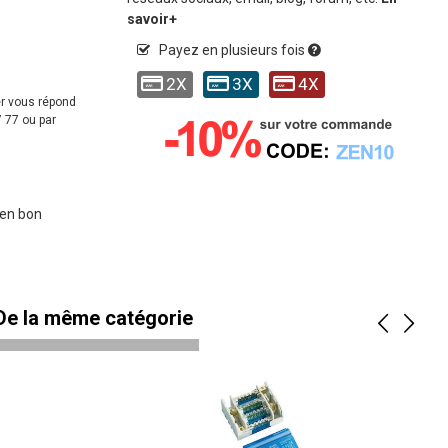
savoir+
Payez en plusieurs fois
2X
3X
4X
er vous répond
 77 ou par
 en bon
 De la même catégorie