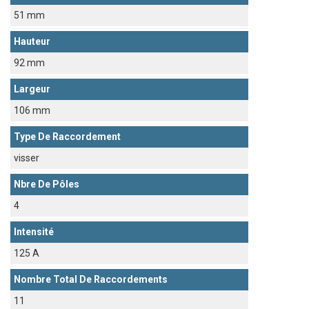
51 mm
Hauteur
92 mm
Largeur
106 mm
Type De Raccordement
visser
Nbre De Pôles
4
Intensité
125 A
Nombre Total De Raccordements
11