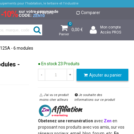
pements pour l'habitation, le tertiaire et l'industrie
Favoris
Comparer
0
Mon compte
0,00 €
Accès PROS
Panier
 125A - 6 modules
odules -
● En stock
23 Produits
Ajouter au panier
-
+
J'ai vu ce produit
Je souhaite des
moins cher ailleurs
informations sur ce produit
Obetenez une remunération
avec
Zen
en
proposant nos produits avec vos amis, sur vos
réseaux sociaux, email, blog, forum, etc.
En