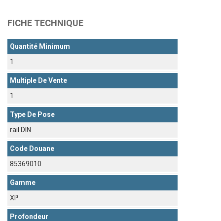
FICHE TECHNIQUE
Quantité Minimum
1
Multiple De Vente
1
Type De Pose
rail DIN
Code Douane
85369010
Gamme
Xl³
Profondeur