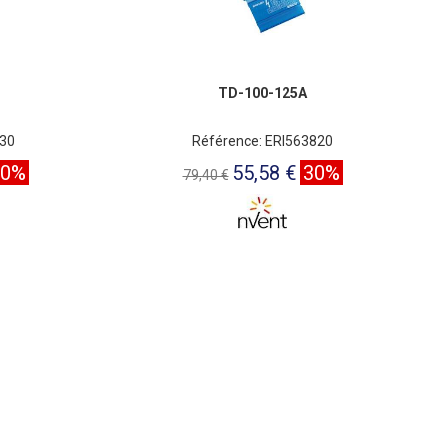
TD-100-125A
830
Référence: ERI563820
30%
55,58 €
30%
79,40 €