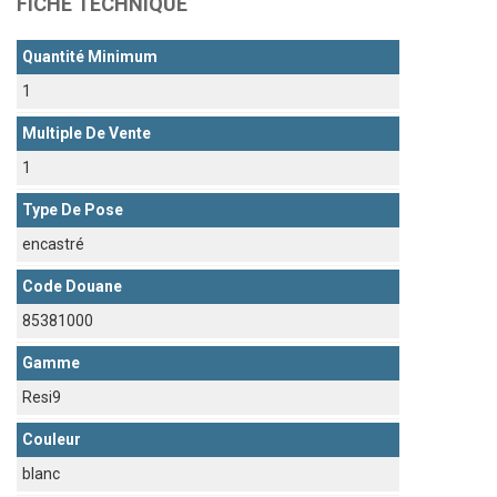
FICHE TECHNIQUE
Quantité Minimum
1
Multiple De Vente
1
Type De Pose
encastré
Code Douane
85381000
Gamme
Resi9
Couleur
blanc