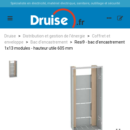
Spécialiste en électricité, matériel électrique, sanitaire, outillage et sécurité
Druise
>
Distribution et gestion de l'énergie
>
Coffret et
enveloppe
>
Bac d'encastrement
>
Resi9 - bac d'encastrement
1x13 modules - hauteur utile 605 mm