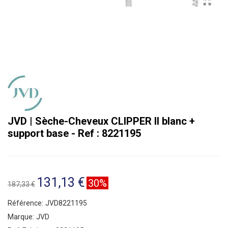
JVD | Sèche-Cheveux CLIPPER II blanc +
support base - Ref : 8221195
131,13 €
30%
187,33 €
Référence:
JVD8221195
Marque:
JVD