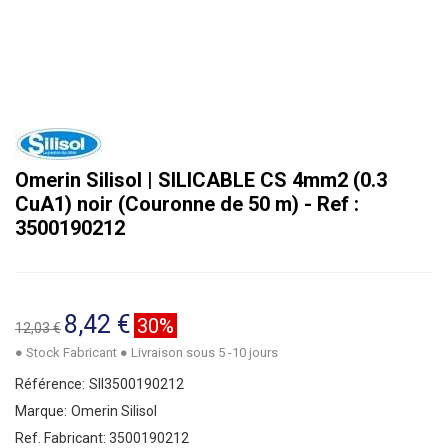
Omerin Silisol | SILICABLE CS 4mm2 (0.3
CuA1) noir (Couronne de 50 m) - Ref :
3500190212
8,42 €
30%
12,03 €
● Stock Fabricant ● Livraison sous 5 -10 jours
Référence:
SII3500190212
Marque:
Omerin Silisol
Ref. Fabricant:
3500190212