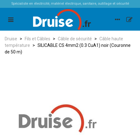
Spécialiste en électricité, matériel électrique, sanitaire, outillage et sécurité
Druise
>
Fils et Câbles
>
Câble de sécurité
>
Câble haute
température
>
SILICABLE CS 4mm2 (0.3 CuA1) noir (Couronne
de 50 m)