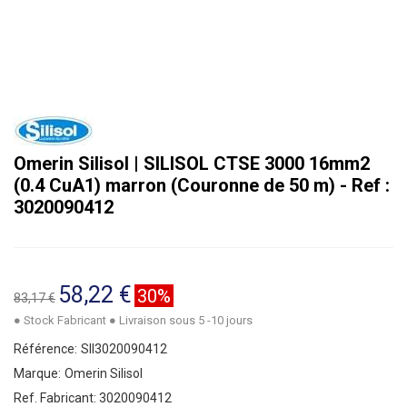
Omerin Silisol | SILISOL CTSE 3000 16mm2
(0.4 CuA1) marron (Couronne de 50 m) - Ref :
3020090412
58,22 €
30%
83,17 €
● Stock Fabricant ● Livraison sous 5 -10 jours
Référence:
SII3020090412
Marque:
Omerin Silisol
Ref. Fabricant:
3020090412