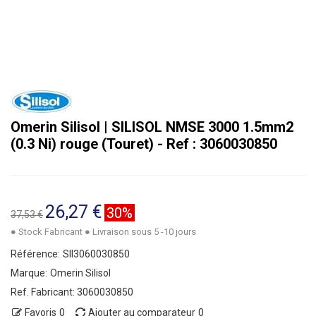
Omerin Silisol | SILISOL NMSE 3000 1.5mm2
(0.3 Ni) rouge (Touret) - Ref : 3060030850
26,27 €
30%
37,53 €
● Stock Fabricant ● Livraison sous 5 -10 jours
Référence:
SII3060030850
Marque:
Omerin Silisol
Ref. Fabricant:
3060030850
Favoris
0
Ajouter au comparateur
0