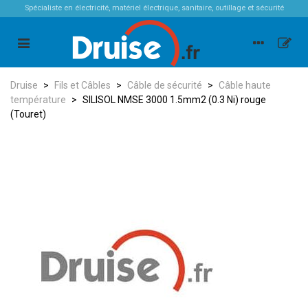
Spécialiste en électricité, matériel électrique, sanitaire, outillage et sécurité
Druise
>
Fils et Câbles
>
Câble de sécurité
>
Câble haute
température
>
SILISOL NMSE 3000 1.5mm2 (0.3 Ni) rouge
(Touret)