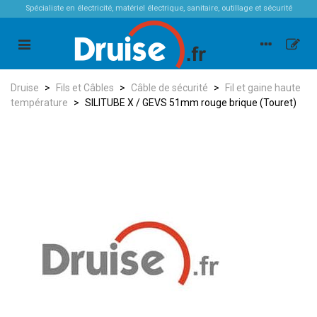
Spécialiste en électricité, matériel électrique, sanitaire, outillage et sécurité
Druise
>
Fils et Câbles
>
Câble de sécurité
>
Fil et gaine haute
température
>
SILITUBE X / GEVS 51mm rouge brique (Touret)