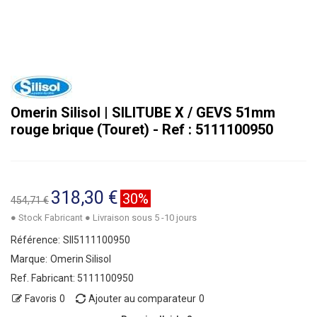
Omerin Silisol | SILITUBE X / GEVS 51mm
rouge brique (Touret) - Ref : 5111100950
318,30 €
30%
454,71 €
● Stock Fabricant ● Livraison sous 5 -10 jours
Référence:
SII5111100950
Marque:
Omerin Silisol
Ref. Fabricant:
5111100950
Favoris
0
Ajouter au comparateur
0