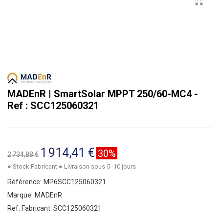
MADEnR | SmartSolar MPPT 250/60-MC4 -
Ref : SCC125060321
1 914,41 €
30%
2 734,88 €
● Stock Fabricant ● Livraison sous 5 -10 jours
Référence:
MP6SCC125060321
Marque:
MADEnR
Ref. Fabricant:
SCC125060321