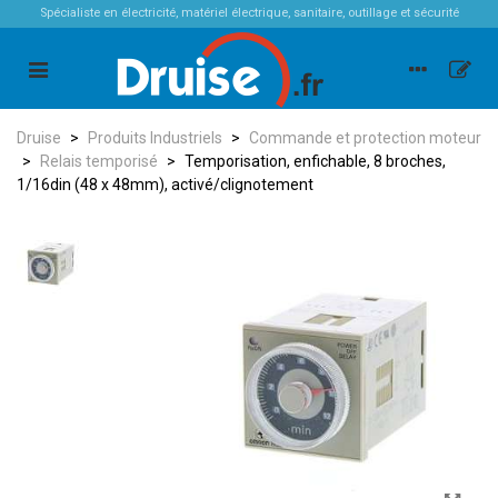
Spécialiste en électricité, matériel électrique, sanitaire, outillage et sécurité
Druise
>
Produits Industriels
>
Commande et protection moteur
>
Relais temporisé
>
Temporisation, enfichable, 8 broches,
1/16din (48 x 48mm), activé/clignotement