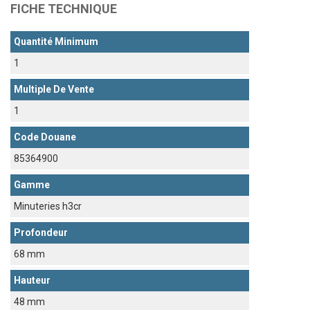
FICHE TECHNIQUE
Quantité Minimum
1
Multiple De Vente
1
Code Douane
85364900
Gamme
Minuteries h3cr
Profondeur
68 mm
Hauteur
48 mm