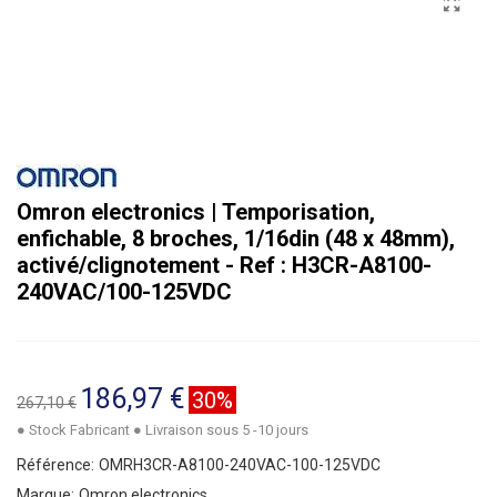
Omron electronics | Temporisation,
enfichable, 8 broches, 1/16din (48 x 48mm),
activé/clignotement - Ref : H3CR-A8100-
240VAC/100-125VDC
186,97 €
30%
267,10 €
● Stock Fabricant ● Livraison sous 5 -10 jours
Référence:
OMRH3CR-A8100-240VAC-100-125VDC
Marque:
Omron electronics